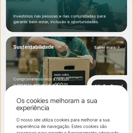
Investimos nas pessoas e nas comunidades para
garantir bem-estar, inclusão e oportunidades.
Sustentabilidade
Saber mais
Comprometemo-nos a reduzir
o impacto ambiental e a
Visão Geral
promover um futuro mais
ESG
verde.
Os cookies melhoram a sua
Saber mais
experiência
O nosso site utiliza cookies para melhorar a sua
experiência de navegação. Estes cookies são
Pessoas & Cultura
essenciais para garantir o funcionamento adequado