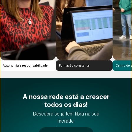
Autonomia e responsabilidade
Formação constante
Centr
A nossa rede está a crescer
todos os dias!
Descubra se já tem fibra na sua
morada.