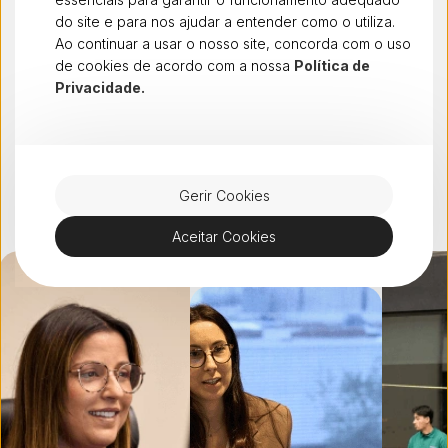
do site e para nos ajudar a entender como o utiliza.
Na dstelecom acreditamos que são as pessoas e
Ao continuar a usar o nosso site, concorda com o uso
os valores que definem quem somos. Crescemos
de cookies de acordo com a nossa
Política de
com transparência, ambição e espírito de equipa.
Privacidade.
Colaborar connosco é fazer parte de uma cultura
que inspira, desafia e transforma.
Ver vagas abertas
Gerir Cookies
Aceitar Cookies
Progressão de carreira