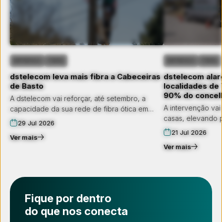
IMPRENSA
FIBRA
IMPRENSA
FIBRA
dstelecom leva mais fibra a Cabeceiras
dstelecom alarg
de Basto
localidades de 
90% do concel
A dstelecom vai reforçar, até setembro, a
A intervenção vai
capacidade da sua rede de fibra ótica em
casas, elevando 
Cabeceiras de Basto. O município passará a
29 Jul 2026
famílias com aces
contar com a infraestrutura, pela primeira vez,
21 Jul 2026
Ver mais
geração no conce
nas localidades de Gondiães e Vilar de
Ver mais
Cunhas. Haverá também um reforço da
infraestrutura em Cabeceiras de Basto e
Cavez.
Fique por dentro
do que nos conecta