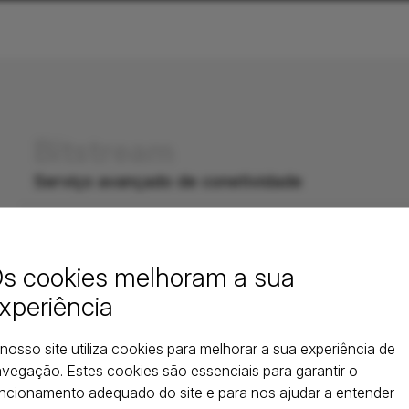
Bitstream
Serviço avançado de conetividade
PON
Modelo de acesso local desagregado
s cookies melhoram a sua
xperiência
Circuitos ethernet
nosso site utiliza cookies para melhorar a sua experiência de
Serviço de conetividade P2P
vegação. Estes cookies são essenciais para garantir o
ncionamento adequado do site e para nos ajudar a entender