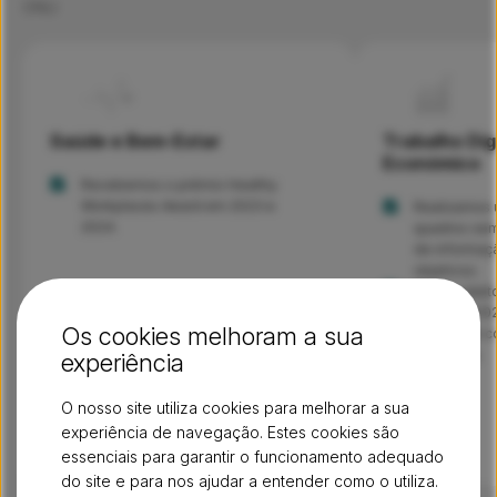
ONU:
Saúde e Bem-Estar
Trabalho Di
Económico
Recebemos o prémio Healthy
Workplaces Award em 2023 e
Realizamos 
2024.
quadros seme
de informaç
objetivos.
Fomos eleito
Work em 202
Os cookies melhoram a sua
o foco em co
conquista.
experiência
O nosso site utiliza cookies para melhorar a sua
experiência de navegação. Estes cookies são
essenciais para garantir o funcionamento adequado
do site e para nos ajudar a entender como o utiliza.