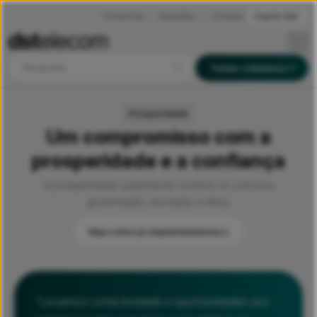
Ocorrências
Newsletters
Contactos
English (EN)
Pesquisar
Testar cobertura
Prosperidade
Um compromisso com a
prosperidade e a confiança
A prosperidade sustentável constrói-se com boa
governação, inovação e ética.
Veja como já implementamos
“Levamos conectividade e oportunidades aos