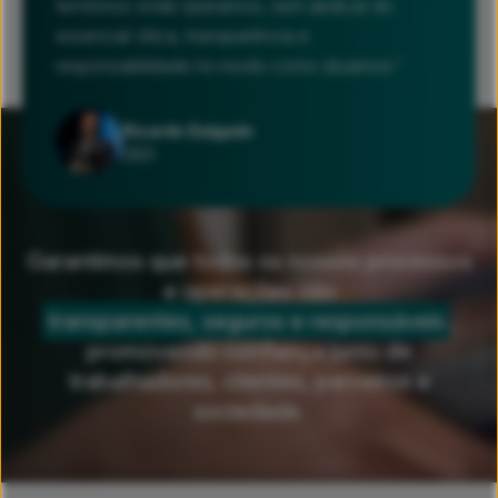
territórios onde operamos, sem abdicar do
essencial: ética, transparência e
responsabilidade no modo como atuamos.”
Ricardo Salgado
CEO
Garantimos que todos os nossos processos
e operações são
transparentes, seguros e responsáveis
,
promovendo confiança junto de
trabalhadores, clientes, parceiros e
sociedade.