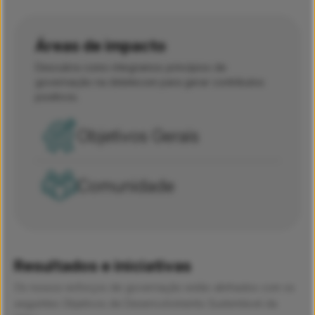
Áreas de impacto
Descubra como integramos princípios de
governação na dstelecom para gerar contributos
positivos.
Objetivos Gerais
Comunidade
Resultados e iniciativas
Os nossos esforços de governação estão alinhados com os
seguintes Objetivos de Desenvolvimento Sustentável da