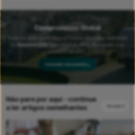
Compromisso Global
Todos os anos, publicamos os nossos resultados ambientais
no
Relatório ESG
, que reflete as metas alcançadas e os
próximos desafios.
Consultar documento
Não pare por aqui - continue
a ler artigos semelhantes
Ver tudo