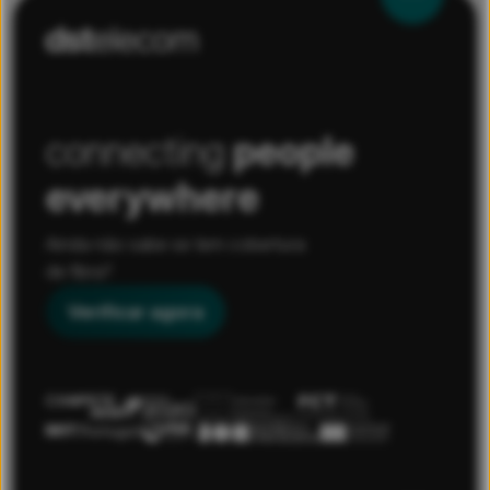
connecting
people
everywhere
Ainda não sabe se tem cobertura
de fibra?
Verificar agora