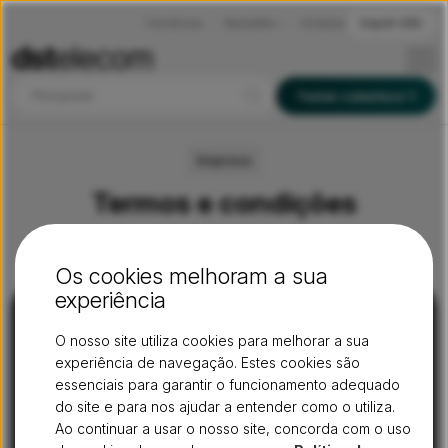
Ocorrências
Newsletters
Contactos
English (EN)
Pesquisar
Testar cobertura
Empresa
Termos e condições
Os cookies melhoram a sua
experiência
O nosso site utiliza cookies para melhorar a sua
experiência de navegação. Estes cookies são
essenciais para garantir o funcionamento adequado
do site e para nos ajudar a entender como o utiliza.
connecting
people
Ao continuar a usar o nosso site, concorda com o uso