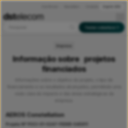
Ocorrências
Newsletters
Contactos
English (EN)
Pesquisar
Testar cobertura
Empresa
Informação sobre projetos
financiados
Informações sobre o objetivo do projeto, o tipo de
financiamento e os resultados alcançados, permitindo uma
visão clara do impacto e das áreas estratégicas da
empresa.
AEROS Constellation
Projeto Nº POCI-01-0247-FEDER-045911