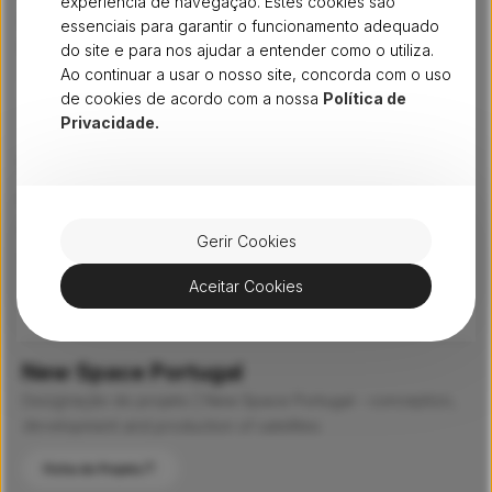
experiência de navegação. Estes cookies são
Designação do projeto | NETEDGE - Edge Computing for
essenciais para garantir o funcionamento adequado
End-users of Optical Networks
do site e para nos ajudar a entender como o utiliza.
Ao continuar a usar o nosso site, concorda com o uso
Ficha do Projeto
de cookies de acordo com a nossa
Política de
Privacidade.
SmartGlow
Projeto Nº POCI-01-0247-FEDER-069733
Designação do projeto | SmartGlow: Smart Green Energy for
Gerir Cookies
Low Frequency Aperture Arrays
Aceitar Cookies
Ficha do Projeto
New Space Portugal
Designação do projeto | New Space Portugal - conception,
development and production of satellites
Ficha do Projeto