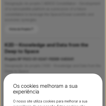
Designação do projeto | AEROS Constellation - Development
of a nanosatellite platform as a precursor of a future
constellation to leverage the Space/Ocean scientific and
economic synergies
Ficha do Projeto
K2D – Knowledge and Data from the
Deep to Space
Projeto Nº POCI-01-0247-FEDER-045941
Designação do projeto | K2D – Knowledge and Data from the
Deep to Space
Ficha do Projeto
Os cookies melhoram a sua
experiência
Netedge
O nosso site utiliza cookies para melhorar a sua
Projeto Nº POCI-01-0247-FEDER-069977