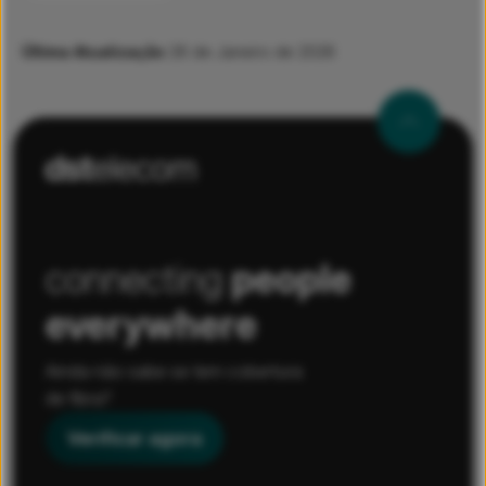
Última Atualização
26 de Janeiro de 2026
connecting
people
everywhere
Ainda não sabe se tem cobertura
de fibra?
Verificar agora