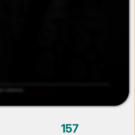
ar cobertura
157