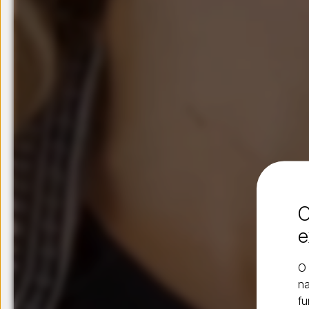
O
e
O 
na
fu