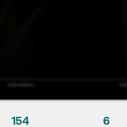
Onde estamos
Test
154
6