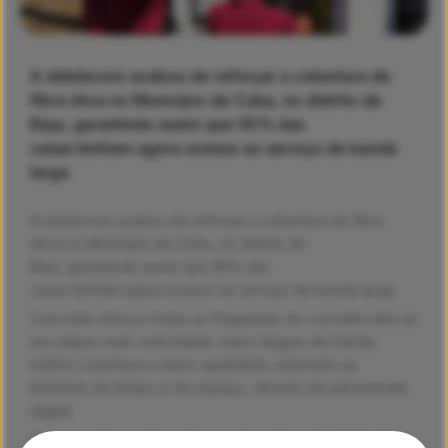
A dstelecom acabou de reforçar a cobertura de
fibra ótica no Município de Cuba, no distrito de
Beja, garantindo assim que 95% das
casas tenham agora acesso ao serviço de banda
larga.
A
ds
t
elecom
acabou de reforçar
a
cobertura
de fibra
ótica no
M
unicípio de
Cuba
,
no distrito de
Beja,
garantindo
assim
qu
e
95% das
casas
tenham
agora
acesso
ao serviço de banda larga.
Com este reforço
todas as freguesias do concelho
têm ao
seu
dispor
mais velocidade, maior largura de banda,
melhor cobertura e maior qualidade, eliminado as
barreiras do tempo e do espaço, através da autoestrada
digital.
O consumidor pode verificar a
atual
disponibilidade de