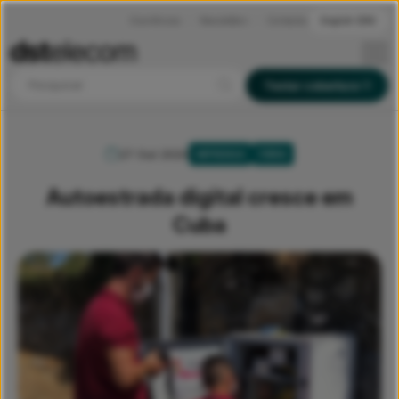
Ocorrências
Newsletters
Contactos
English (EN)
Pesquisar
Testar cobertura
27 Out 2020
IMPRENSA
FIBRA
Autoestrada digital cresce em
Cuba