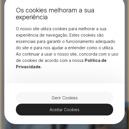
cobertura de rede fibra na
Os cookies melhoram a sua
sua
zona
em
www.dstelecom.pt/rede-e-cobertura
.
experiência
De acordo com a
ds
t
elecom
, esta expansão, alinhada com
o propósito de levar fibra ótica às localidades com menor
O nosso site utiliza cookies para melhorar a sua
densidade populacional, contribui, não só para a fixação
experiência de navegação. Estes cookies são
da população, como também para a criação de novas
essenciais para garantir o funcionamento adequado
oportunidades para a região, tornando-se motivo de
do site e para nos ajudar a entender como o utiliza.
atração e aumentando, assim, os benefícios económicos
Ao continuar a usar o nosso site, concorda com o uso
e sociais.
de cookies de acordo com a nossa
Política de
Privacidade.
Não pare por aqui - continue
a ler artigos semelhantes
Ver tudo
Gerir Cookies
Aceitar Cookies