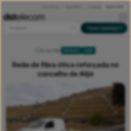
Ocorrências
Newsletters
Contactos
English (EN)
Pesquisar
Testar cobertura
12 Out 2021
IMPRENSA
FIBRA
Rede de fibra ótica reforçada no
concelho de Alijó