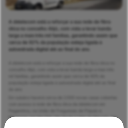
A dstelecom está a reforçar a sua rede de fibra
ótica no concelho Alijó, com vista a levar banda
larga a mais três mil famílias, garantindo assim que
cerca de 92% da população esteja ligada à
autoestrada digital até ao final do ano.
A dstelecom está a reforçar a sua rede de fibra ótica no
concelho Alijó, com vista a levar banda larga a mais três
mil famílias, garantindo assim que cerca de 92% da
população esteja ligada à autoestrada digital até ao final
do ano.
Em outubro haverá cerca de 2.000 novas casas cobertas
com acesso à rede de fibra ótica da dstelecom em
Pegarinhos, na União de Freguesias de Pópulo e
Ribalonga, em Vila Chã, Vila Verde e Vilar de Maçada. Até
ao final do ano, as restantes casas ficarão disponíveis em