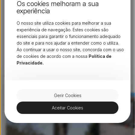
Os cookies melhoram a sua
Favaios, Santra Eugénia e na União das freguesias de
Carlão e Amieiro.
experiência
Com este reforço, haverá mais alijoenses em condições
O nosso site utiliza cookies para melhorar a sua
de poder contratar serviços de telecomunicações com
experiência de navegação. Estes cookies são
mais velocidade, maior largura de banda, melhor
essenciais para garantir o funcionamento adequado
cobertura e maior qualidade.
do site e para nos ajudar a entender como o utiliza.
Fonte:
Notícias de Vila Real
Ao continuar a usar o nosso site, concorda com o uso
de cookies de acordo com a nossa
Política de
Privacidade.
Não pare por aqui - continue
a ler artigos semelhantes
Ver tudo
Gerir Cookies
Aceitar Cookies