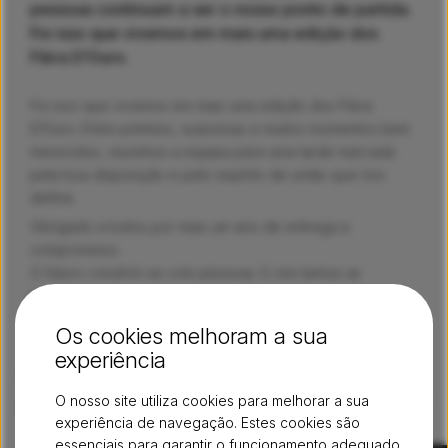
pessoas continuam a ser o nosso ponto de partida.
Foi isso que vivemos em mais uma edição dos
Fibra D’Ouro.
Foi isso que vivemos em mais uma edição dos Fibra
D’Ouro. Entre prémios, surpresas e muitos momentos bem
merecidos, reunimos a equipa para uma tarde marcada
pela boa disposição e pelo espírito de união que nos
define.
Obrigado a todos por mais um ano de entrega e
compromisso.
O futuro constrói-se com pessoas. E nós temos as
melhores.
Os cookies melhoram a sua
experiência
Veja os nossos vídeos mais
O nosso site utiliza cookies para melhorar a sua
recentes
Arquivo
experiência de navegação. Estes cookies são
essenciais para garantir o funcionamento adequado