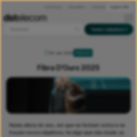
Ocorrências
Newsletters
Contactos
English (EN)
Pesquisar
Testar cobertura
05 Jan 2026
PESSOAS
Fibra D’Ouro 2025
Nesta altura do ano, em que se fecham ciclos e se
traçam novos objetivos, há algo que não muda: as