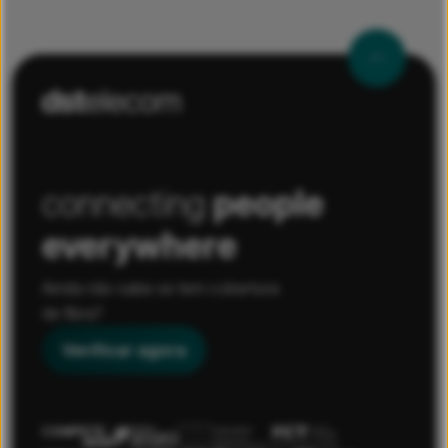
connecting
people
everywhere
Ainda não sabe se tem cobertura
de fibra?
Verificar agora