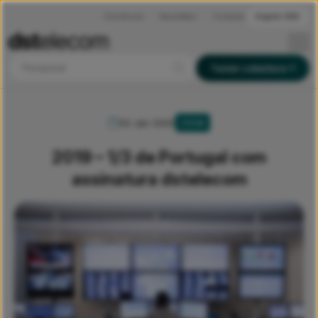
Ocorrências
Newsletters
Contactos
English (EN)
Pesquisar
Testar cobertura
02 Jan 2020
ZOOM
2019 – 1/3 de Portugal com
assinatura dstelecom