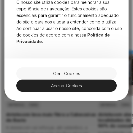
O nosso site utiliza cookies para melhorar a sua
crescer.
experiência de navegação. Estes cookies são
essenciais para garantir o funcionamento adequado
do site e para nos ajudar a entender como o utiliza.
Ao continuar a usar o nosso site, concorda com o uso
Não pare por aqui - continue
de cookies de acordo com a nossa
Política de
a ler artigos semelhantes
Ver tudo
Privacidade.
Gerir Cookies
Aceitar Cookies
IMPRENSA
FIBRA
IMPRENSA
FIBRA
dstelecom leva mais fibra a Cabeceiras
dstelecom alarg
de Basto
localidades de 
90% do concel
A dstelecom vai reforçar, até setembro, a