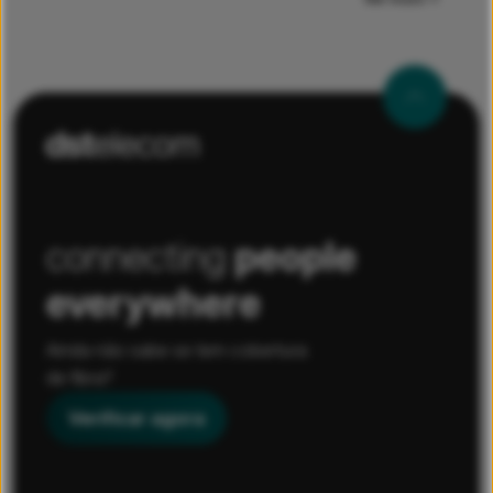
Cunhas. Haverá também um reforço da
infraestrutura em Cabeceiras de Basto e
Cavez.
connecting
people
everywhere
Ainda não sabe se tem cobertura
de fibra?
Verificar agora