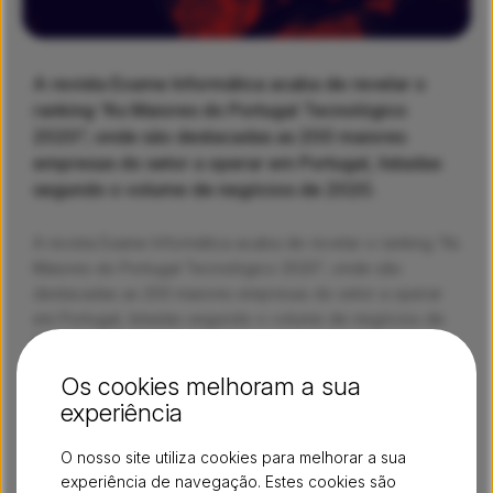
A revista Exame Informática acaba de revelar o
ranking “As Maiores do Portugal Tecnológico
2020”, onde são destacadas as 200 maiores
empresas do setor a operar em Portugal, listadas
segundo o volume de negócios de 2020.
A revista Exame Informática acaba de revelar o ranking “As
Maiores do Portugal Tecnológico 2020”, onde são
destacadas as 200 maiores empresas do setor a operar
em Portugal, listadas segundo o volume de negócios de
2020.
A dstelecom surge na 44ª posição, resultado do seu
Os cookies melhoram a sua
contributo decisivo para o desenvolvimento do setor e do
experiência
mercado.
O nosso site utiliza cookies para melhorar a sua
experiência de navegação. Estes cookies são