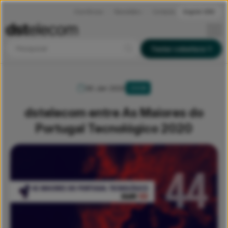
Ocorrências
Newsletters
Contactos
English (EN)
Pesquisar
Testar cobertura
06 Jan 2020
ZOOM
dstelecom entre As Maiores do
Portugal Tecnológico 2020