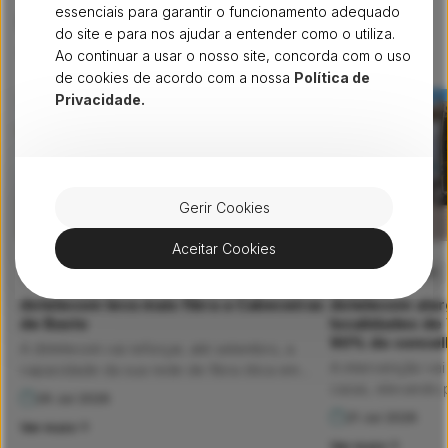
essenciais para garantir o funcionamento adequado
Não pare por aqui - continue
do site e para nos ajudar a entender como o utiliza.
a ler artigos semelhantes
Ver tudo
Ao continuar a usar o nosso site, concorda com o uso
de cookies de acordo com a nossa
Política de
Privacidade.
Gerir Cookies
Aceitar Cookies
IMPRENSA
FIBRA
IMPRENSA
FIBRA
dstelecom leva mais fibra a Cabeceiras
dstelecom alarg
de Basto
localidades de 
90% do concel
A dstelecom vai reforçar, até setembro, a
A intervenção vai
capacidade da sua rede de fibra ótica em
casas, elevando 
Cabeceiras de Basto. O município passará a
29 Jul 2026
famílias com aces
contar com a infraestrutura, pela primeira vez,
21 Jul 2026
Ver mais
geração no conce
nas localidades de Gondiães e Vilar de
Ver mais