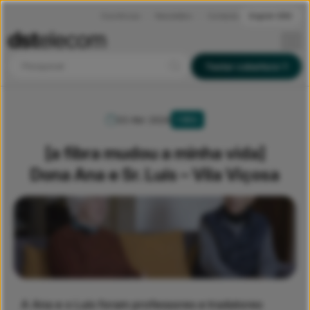
Ocorrências
Newsletters
Contactos
English (EN)
Pesquisar
Testar cobertura
03 Abr 2024
FIBRA
[a fibra mudou a minha vida]
Dona Ana e Sr. Luís – Vila Viçosa
A Ana e o Luís foram professores e tradutores