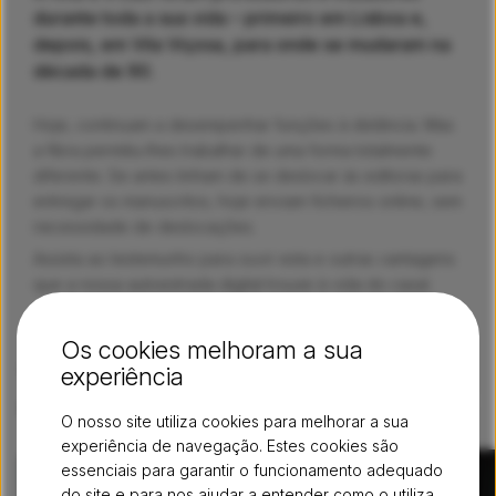
durante toda a sua vida – primeiro em Lisboa e,
depois, em Vila Viçosa, para onde se mudaram na
década de 90.
Hoje, continuam a desempenhar funções à distância. Mas
a fibra permitiu-lhes trabalhar de uma forma totalmente
diferente. Se antes tinham de se deslocar às editoras para
entregar os manuscritos, hoje enviam ficheiros online, sem
necessidade de deslocações.
Assista ao testemunho para ouvir esta e outras vantagens
que a nossa autoestrada digital trouxe à vida do casal.
Os cookies melhoram a sua
Veja os nossos vídeos mais
experiência
recentes
Arquivo
O nosso site utiliza cookies para melhorar a sua
experiência de navegação. Estes cookies são
essenciais para garantir o funcionamento adequado
do site e para nos ajudar a entender como o utiliza.