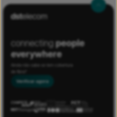
connecting
people
everywhere
Ainda não sabe se tem cobertura
de fibra?
Verificar agora