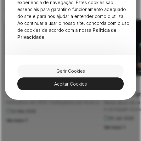
experiência de navegação. Estes cookies são
recentes
Arquivo
essenciais para garantir o funcionamento adequado
do site e para nos ajudar a entender como o utiliza.
Ao continuar a usar o nosso site, concorda com o uso
de cookies de acordo com a nossa
Política de
Privacidade.
Gerir Cookies
FIBRA
Aceitar Cookies
PESSOAS
Quem somos?
Fibra D’Ouro 2
Os nossos números enchem-nos de orgulho.
Estávamos em 2013. Começámos por levar a
Nesta altura do a
fibra ótica a 250.000 famílias nas regiões do
e se traçam novos
22 Mai 2026
Norte, Alentejo e Algarve. Em apenas 7 anos,
muda: as pessoas
05 Jan 2026
Ver mais
duplicámos a nossa infraestrutura e chegámos
ponto de partida.
Ver mais
a 450.000 lares portugueses. Hoje, a nossa
mais uma edição d
autoestrada digital abrange […]