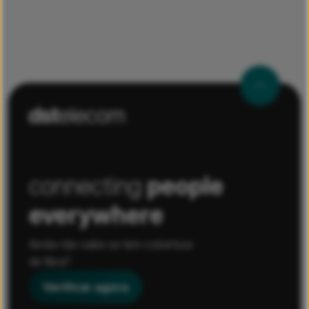
connecting
people
everywhere
Ainda não sabe se tem cobertura
de fibra?
Verificar agora