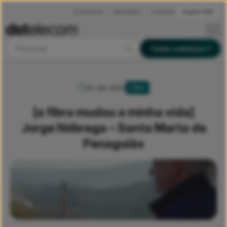
Ocorrências
Newsletters
Contactos
English (EN)
Pesquisar
Testar cobertura
25 Jan 2024
FIBRA
[a fibra mudou a minha vida]
Jorge Nóbrega – Santa Marta de
Penaguião