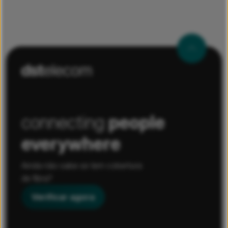
connecting
people
everywhere
Ainda não sabe se tem cobertura
de fibra?
Verificar agora