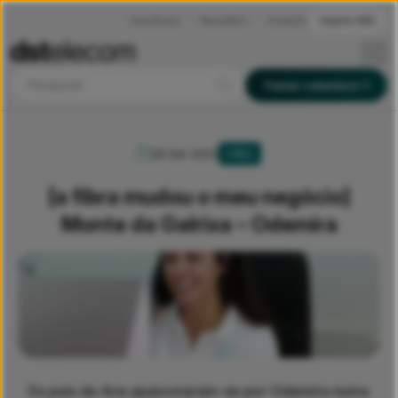
Ocorrências
Newsletters
Contactos
English (EN)
Pesquisar
Testar cobertura
28 Set 2023
FIBRA
[a fibra mudou o meu negócio]
Monte da Galrixa – Odemira
Os pais da Ana apaixonaram-se por Odemira numa