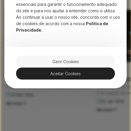
essenciais para garantir o funcionamento adequado
do site e para nos ajudar a entender como o utiliza.
Ao continuar a usar o nosso site, concorda com o uso
de cookies de acordo com a nossa
Política de
Privacidade.
Gerir Cookies
FIBRA
PESSOAS
Quem somos?
Aceitar Cookies
Fibra D’Ouro 2
Os nossos números enchem-nos de orgulho.
Estávamos em 2013. Começámos por levar a
Nesta altura do a
fibra ótica a 250.000 famílias nas regiões do
e se traçam novos
22 Mai 2026
Norte, Alentejo e Algarve. Em apenas 7 anos,
muda: as pessoas
05 Jan 2026
Ver mais
duplicámos a nossa infraestrutura e chegámos
ponto de partida.
Ver mais
a 450.000 lares portugueses. Hoje, a nossa
mais uma edição d
autoestrada digital abrange […]