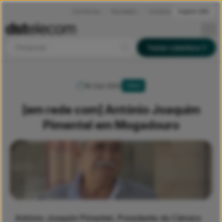
Ocorrências
Newsletters
Contactos
English (EN)
Pesquisar
Testar cobertura
19 Out 2023
FIBRA
[em rede com] António Joaquim
Pimentel em Mogadouro
António Joaquim Pimentel, Presidente da Câmara