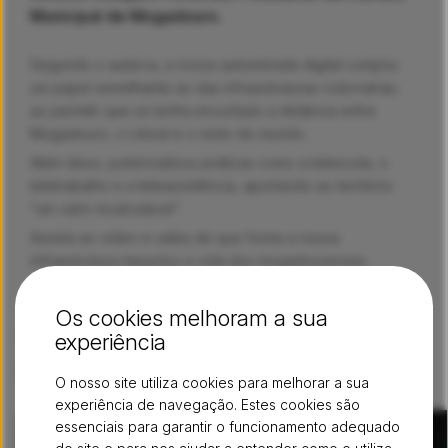
Municipal de Mogadouro.
Segundo o autarca, a nossa autoestrada digital cumpriu
um papel semelhante ao das infraestruturas rodoviárias,
ao permitir que se tenha encurtado a distância entre
Mogadouro, o Litoral e o resto do mundo.
Além disso, potencializou práticas como a telescola, o
teletrabalho e a teleassistência, aportando ao território
“um valor incalculável”.
Assista ao vídeo e saiba de que forma a nossa
infraestrutura impactou a vida dos mogadourenses.
Os cookies melhoram a sua
experiência
Veja os nossos vídeos mais
recentes
Arquivo
O nosso site utiliza cookies para melhorar a sua
experiência de navegação. Estes cookies são
essenciais para garantir o funcionamento adequado