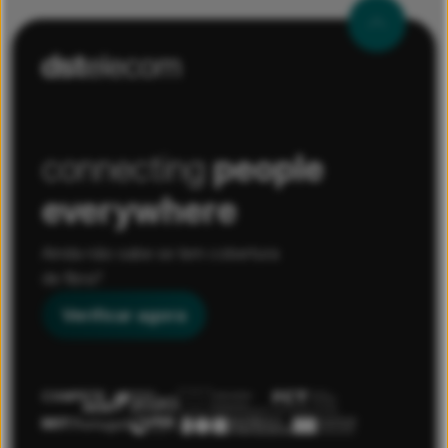
connecting
people
everywhere
Ainda não sabe se tem cobertura
de fibra?
Verificar agora