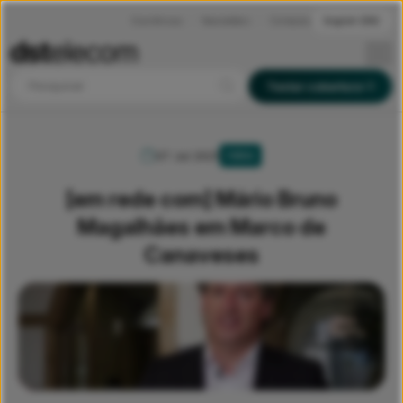
Ocorrências
Newsletters
Contactos
English (EN)
Pesquisar
Testar cobertura
07 Jul 2021
FIBRA
[em rede com] Mário Bruno
Magalhães em Marco de
Canaveses