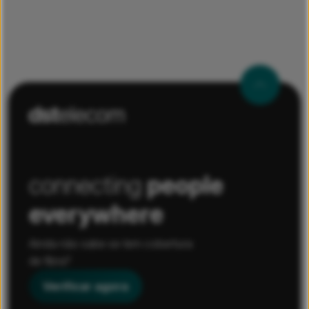
connecting
people
everywhere
Ainda não sabe se tem cobertura
de fibra?
Verificar agora