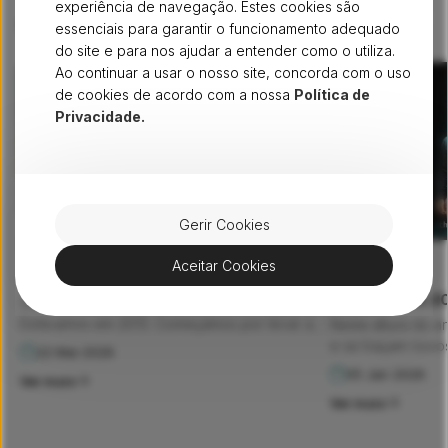
experiência de navegação. Estes cookies são
recentes
Arquivo
essenciais para garantir o funcionamento adequado
do site e para nos ajudar a entender como o utiliza.
Ao continuar a usar o nosso site, concorda com o uso
de cookies de acordo com a nossa
Política de
Privacidade.
Gerir Cookies
FIBRA
Aceitar Cookies
PESSOAS
Quem somos?
Fibra D’Ouro 2
Os nossos números enchem-nos de orgulho.
Estávamos em 2013. Começámos por levar a
Nesta altura do a
fibra ótica a 250.000 famílias nas regiões do
e se traçam novos
22 Mai 2026
Norte, Alentejo e Algarve. Em apenas 7 anos,
muda: as pessoas
05 Jan 2026
Ver mais
duplicámos a nossa infraestrutura e chegámos
ponto de partida.
Ver mais
a 450.000 lares portugueses. Hoje, a nossa
mais uma edição d
autoestrada digital abrange […]