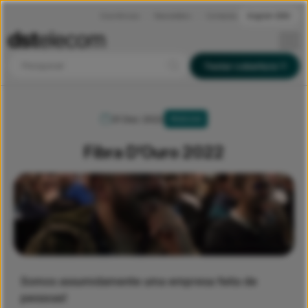
Ocorrências
Newsletters
Contactos
English (EN)
Pesquisar
Testar cobertura
31 Dez 2022
PESSOAS
Fibra D’Ouro 2022
Somos assumidamente uma empresa feita de
pessoas!