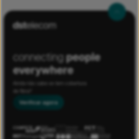
connecting
people
everywhere
Ainda não sabe se tem cobertura
de fibra?
Verificar agora