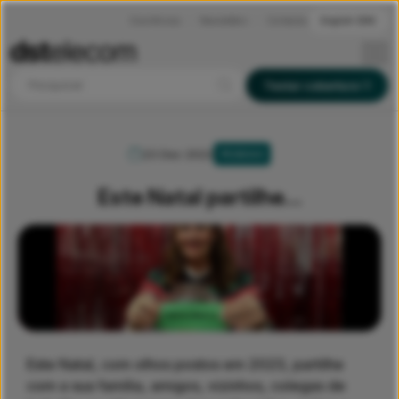
Ocorrências
Newsletters
Contactos
English (EN)
Pesquisar
Testar cobertura
23 Dez 2022
PESSOAS
Este Natal partilhe…
Este Natal, com olhos postos em 2023, partilhe
com a sua família, amigos, vizinhos, colegas de