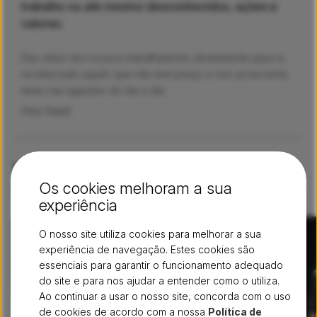
trabalho ou até mesmo desconhecidos, ações e
valores.
Das mãos dos nossos trabalhadores diretamente para si,
receba tudo aquilo que não tem preço e nos acrescenta
tanto nas ligações do dia a dia.
Feliz Natal!
Veja os nossos vídeos mais
Os cookies melhoram a sua
recentes
Arquivo
experiência
O nosso site utiliza cookies para melhorar a sua
experiência de navegação. Estes cookies são
essenciais para garantir o funcionamento adequado
do site e para nos ajudar a entender como o utiliza.
Ao continuar a usar o nosso site, concorda com o uso
de cookies de acordo com a nossa
Política de