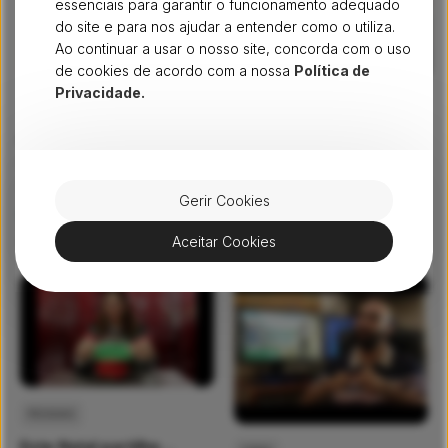
essenciais para garantir o funcionamento adequado
do site e para nos ajudar a entender como o utiliza.
Ao continuar a usar o nosso site, concorda com o uso
de cookies de acordo com a nossa
Política de
Privacidade.
PESSOAS
PESSOAS
Dia da Mulher 2023
Fibra D’Ouro 2022
Na dstelecom celebramos e
Somos assumidamente uma
empoderamos as mulheres,
empresa feita de pessoas!
Gerir Cookies
não apenas hoje, mas todos
08 Mar 2023
31 Dez 2022
os dias.
Aceitar Cookies
Ver mais
Ver mais
PESSOAS
Este Natal partilhe…