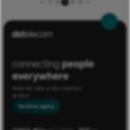
Paginação
1
2
3
4
5
dos
conteúdos
connecting
people
everywhere
Ainda não sabe se tem cobertura
de fibra?
Verificar agora