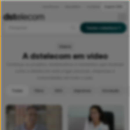
Ocorrências
Newsletters
Contactos
English (EN)
Pesquisar
Testar cobertura
Vídeos
A dstelecom em vídeo
Conheça os projetos, testemunhos e momentos que mostram
como a dstelecom está a ligar pessoas, empresas e
comunidades em todo o país.
Todas
Fibra
ESG
Imprensa
Inovação